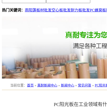
热门关键词：
雨阳篷板材批发
空心板批发
耐力板批发
PC蜂窝板
当前位置
：
首页
»
真耐新闻中心
»
新闻中心
»
常见问答
»
PC阳
PC阳光板在工业领域有