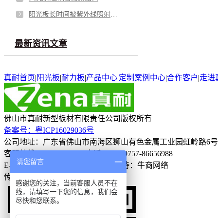
阳光板长时间被紫外线照射过早老化怎么办
最新资讯文章
真耐首页
|
阳光板
|
耐力板
|
产品中心
|
定制案例中心
|
合作客户
|
走进
佛山市真耐新型板材有限责任公司
版权所有
备案号：粤ICP16029036号
公司地址：广东省佛山市南海区狮山有色金属工业园虹岭路6号
客服热线：13929980896
电话：+86-0757-86656988
请您留言
E-mail：info@gdzhennai.com
技术支持：牛商网络
传真：0757-86658699
感谢您的关注，当前客服人员不在
线，请填写一下您的信息，我们会
尽快和您联系。